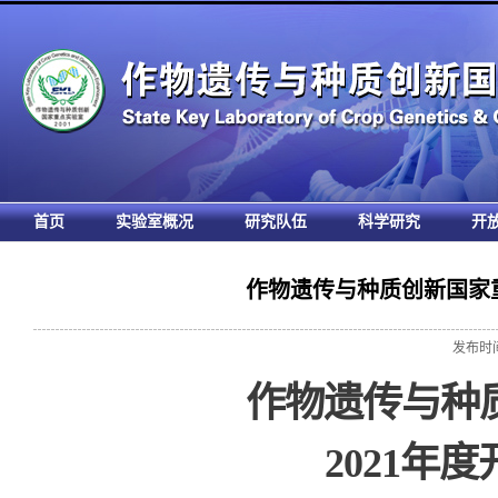
首页
实验室概况
研究队伍
科学研究
开
作物遗传与种质创新国家重
发布时间:
作物遗传与种
2021
年度