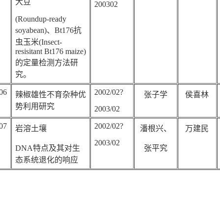
大豆
200302
(Roundup-ready
soyabean)
、
Bt176
抗
虫玉米
(Insect-
resisitant Bt176 maize)
的定量检测方法研
究。
06
2002/02?
辣椒雄性不育杂种优
张子学
侯喜林
势利用研究
2003/02
07
2002/02?
岩溶土壤
潘根兴、
万建民
2003/02
DNA
特点及其对生
张平究
态系统退化的响应