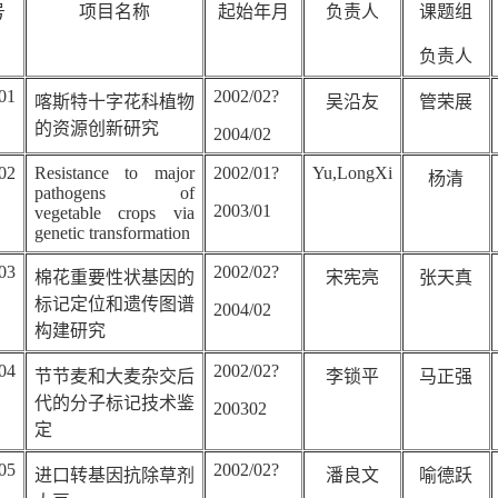
号
项目名称
起始年月
负责人
课题组
负责人
01
2002/02?
喀斯特十字花科植物
吴沿友
管荣展
的资源创新研究
2004/02
02
Resistance to major
2002/01?
Yu,LongXi
杨清
pathogens of
2003/01
vegetable crops via
genetic transformation
03
2002/02?
棉花重要性状基因的
宋宪亮
张天真
标记定位和遗传图谱
2004/02
构建研究
04
2002/02?
节节麦和大麦杂交后
李锁平
马正强
代的分子标记技术鉴
200302
定
05
2002/02?
进口转基因抗除草剂
潘良文
喻德跃