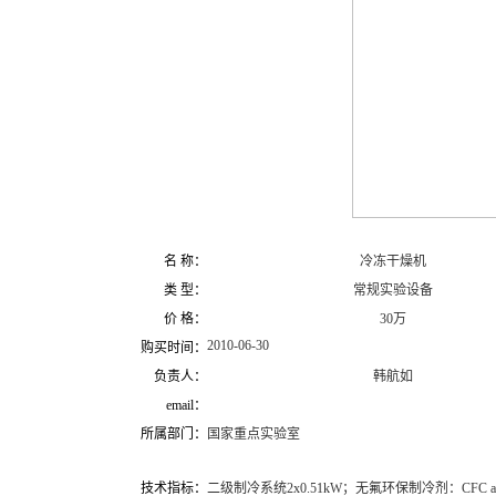
名 称：
冷冻干燥机
类 型：
常规实验设备
价 格：
30万
2010-06-30
购买时间：
负责人：
韩航如
email：
所属部门：
国家重点实验室
技术指标：
二级制冷系统2x0.51kW；无氟环保制冷剂：CFC and