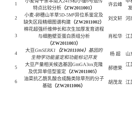
小麦骨干亲本南大
2419和小偃6号遗传
中
1
许云峰
特点比较分析
（
ZW2011001）
g
小麦
-卵穗山羊草5D-5M
异位系鉴定及
2
刘文轩
河
缺失区段精细图谱构建
（
ZW2011002）
棉花超强纤维伸长和次生加厚发育进程
3
与细胞壁亚蛋白质组分析
肖松华
江
（
ZW2011003）
大豆
GmSERK1
（
ZW2011004）
基因的
4
杨 超
山
生物学功能鉴定和功能标记开发
大豆产量相关候选基因
GmGA3ox克隆
江
5
郝德荣
及优异单倍型鉴定
（
ZW2011005）
油菜抗乙酰乳酸合成酶类除草剂的分子
6
胡茂龙
江
基础
（
ZW2011006）