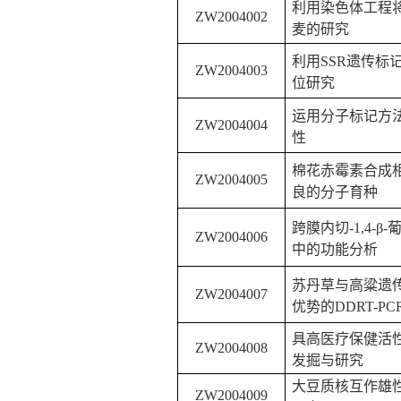
利用染色体工程
ZW2004002
麦的研究
利用
SSR
遗传标
ZW2004003
位研究
运用分子标记方
ZW2004004
性
棉花赤霉素合成
ZW2004005
良的分子育种
跨膜内切
-1,4-β-
ZW2004006
中的功能分析
苏丹草与高粱遗
ZW2004007
优势的
DDRT-PC
具高医疗保健活
ZW2004008
发掘与研究
大豆质核互作雄
ZW2004009