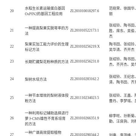
水稻生长素运输蛋白基因
范晓荣、徐国华
20
ZL201010018297.6
OsPIN2的基因工程应用
丽
张绍铃、陶书田
一种提高梨果实脱萼率的方
21
ZL201010522173.1
胜、席东、吴俊
法
杰
梨果实加工能力评价的生理
陶书田、张绍铃
22
ZL201010256219.X
标记方法
吴华清、齐开杰
张绍铃、陶书田
23
ZL201010256231.0
长期贮藏梨花粉种质的方法
杰、齐开杰、吴
张绍铃、王纪忠
24
ZL201010283162.2
梨树水培方法
清、陶书田、齐
一种节本增效的梨树液体授
张绍铃、王鑫、
25
ZL201110234023.5
粉方法
曹丹、李梦瑶、
一种利用标记辅助选择进行
柳李旺、孙新菊
26
ZL201010266351.9
萝卜CMS雄性不育系培育
勤、汪良驹、刘
的方法
一种广谱高效提取植物
27
ZL201010290344.2
刘康、李茂峰、