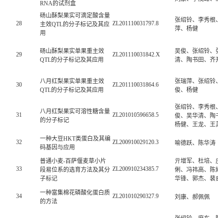
RNA的试剂盒
砀山酥梨果实可滴定酸含量
张绍铃、李秀根
28
ZL201110031797.8
主效QTL的分子标记及其应
萍、杨健
用
砀山酥梨果实单果重主效
吴俊、张绍铃、
29
ZL201110031842.X
QTL的分子标记及其应用
清、陶书田、齐
八月红梨果实单果重主效
张瑞萍、张绍铃
30
ZL201110031864.6
QTL的分子标记及其应用
俊、杨健
张绍铃、李秀根
八月红梨果实可溶性糖含量
31
ZL201010596658.5
俊、吴华清、陶
的分子标记
杨健、王龙、王
一种大豆HKT类蛋白及其编
32
ZL200910029120.3
喻德跃、陈华涛
码基因与应用
普通小麦-百萨偃麦草小片
亓增军、杜培、
33
ZL200910234385.7
段易位系的选育方法及其分
俐、冯祎高、陈
子标记
华锋、郭杰、裴
一种富集棉花磷酸化蛋白质
34
ZL201010290327.9
刘康、郝佩佩
的方法