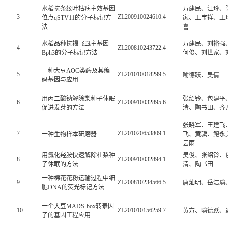
水稻抗条纹叶枯病主效基因
万建民、江玲、
3
ZL200910024610.4
位点qSTV11的分子标记方
家、王宝祥、王
法
喜
水稻品种抗褐飞虱主基因
万建民、刘裕强
4
ZL200810243722.4
Bph3的分子标记方法
何俊、刘世家、
一种大豆AOC类酶及其编
5
ZL201010018299.5
喻德跃、吴倩
码基因与应用
用丙二酸钠解除梨种子休眠
张绍铃、包建平
6
ZL200910032895.6
促进发芽的方法
清、陶书田、齐
张晓军、王建飞
7
ZL201020653809.1
一种生物样本研磨器
飞、黄骥、鲍永
云雨
用氯化羟胺快速解除杜梨种
吴俊、张绍铃、
8
ZL200910032894.1
子休眠的方法
清、陶书田
一种棉花花粉运输过程中细
9
ZL200810234566.5
唐灿明、岳洁瑜
胞DNA的荧光标记方法
一个大豆MADS-box转录因
10
ZL201010156259.7
黄方、喻德跃、
子的基因工程应用