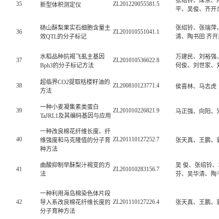
张绍铃、席东、
35
ZL201220055581.5
新型体积测定仪
平、吴俊、齐开
砀山酥梨果实石细胞含量主
张绍铃、张瑞萍
36
ZL201010551041.1
效QTL的分子标记
清、陶书田 齐开
水稻品种抗褐飞虱主基因
万建民、刘裕强
37
ZL201010536622.8
Bph3的分子标记方法
何俊、刘世家、
超临界CO2提取栝楼籽油的
38
ZL200810123771.4
侯喜林、马志虎
方法
一种小麦凝集素类蛋白
39
ZL201010226821.9
马正强、向阳、
TaJRL1及其编码基因与应用
一种改良棉花纤维长度、纤
40
ZL201110127252.7
维强度和马克隆值的分子育
张天真、王鹏、
种方法
曲酸抑制早酥梨汁褐变的方
吴 俊、张绍铃、
41
ZL201010283156.7
法
芬、吴华清、陶
一种利用海岛棉染色体片段
42
ZL201110127226.4
导入系改良棉花纤维长度的
张天真、王鹏、
分子育种方法