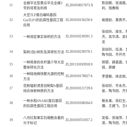
全雌华北型黄瓜华北全雌3
陈劲枫、张淑霞
11
ZL201010017673.X
号的培育及利用
利、钱春桃
大豆TLP蛋白编码基因
12
ZL201010156250.6
GmTLP1的抗病性基因工程
喻德跃、黄燕平
应用
张绍铃、席东、
13
ZL201010230591.3
一种测定果实体积的方法
杰、吴华清、吴
龙
张绍铃、伍涛、
14
ZL201010230570.1
梨树3加1树形及其修形方法
陶书田、齐开杰
一种简单的农杆菌介导大豆
邢邯、薛晨晨、
15
ZL201110193918.9
整体转化方法
铭、郭娜
一种陆地棉快繁光源的控制
16
ZL201010178927.6
李慧敏、徐志刚
方法
花粉辐射诱变创制梨S基因
张绍铃、齐永杰
17
ZL201010121729.6
纯合体新种质的方法
俊、陶书田、齐
一种水稻SNARE蛋白基因
鲍永美、张红生
18
ZL201010108264.0
的抗病性基因工程应用
骥、王建飞、王
八月红梨果实石细胞含量的
吴俊、张瑞萍、
19
ZL201010551057.2
分子标记
清、陶书田、齐