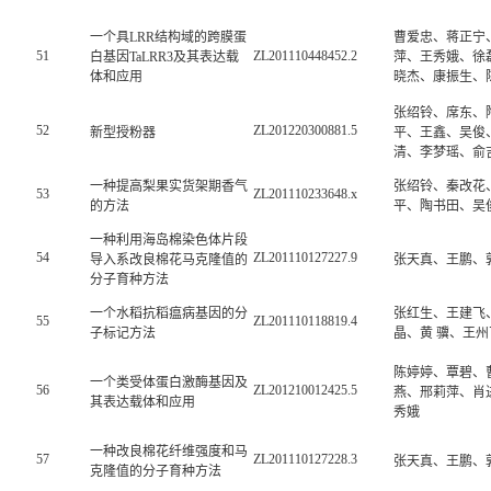
一个具LRR结构域的跨膜蛋
曹爱忠、蒋正宁
51
ZL201110448452.2
白基因TaLRR3及其表达载
萍、王秀娥、徐
体和应用
晓杰、康振生、
张绍铃、席东、
52
ZL201220300881.5
新型授粉器
平、王鑫、吴俊
清、李梦瑶、俞
一种提高梨果实货架期香气
张绍铃、秦改花
53
ZL201110233648.x
的方法
平、陶书田、吴
一种利用海岛棉染色体片段
54
ZL201110127227.9
导入系改良棉花马克隆值的
张天真、王鹏、
分子育种方法
一个水稻抗稻瘟病基因的分
张红生、王建飞
55
ZL201110118819.4
子标记方法
晶、黄
骥、王州
陈婷婷、覃碧、
一个类受体蛋白激酶基因及
56
ZL201210012425.5
燕、邢莉萍、肖
其表达载体和应用
秀娥
一种改良棉花纤维强度和马
57
ZL201110127228.3
张天真、王鹏、
克隆值的分子育种方法