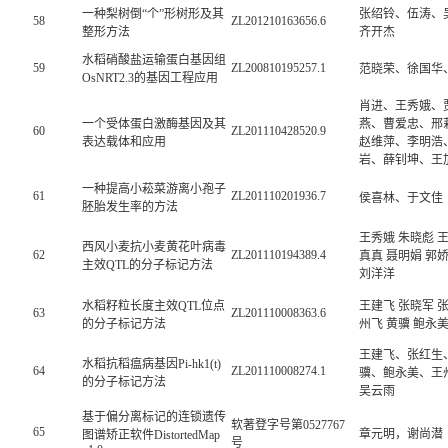
一种梨树倒“个”形树形及其
张绍铃、伍涛、
58
ZL201210163656.6
整形方法
齐开杰
水稻硝酸盐运输蛋白基因组
59
ZL200810195257.1
范晓荣、徐国华
OsNRT2.3的基因工程应用
肖进、王秀娥、
一个受体蛋白激酶基因及其
燕、曹爱忠、邢
60
ZL201110428520.9
表达载体和应用
赵维萍、李明浩
岩、薛钊坤、王
一种提高小菘菜游离小孢子
61
ZL201110201936.7
侯喜林、于文佳
胚胎发生率的方法
王秀娥 朱晓彪 王
西风小麦抗小麦黄花叶病毒
62
ZL201110194389.4
真真 聂明娟 郭娇
主效QTL的分子标记方法
刘洋洋
水稻籽粒长度主效QTL位点
王建飞 张晓军 张
63
ZL201110008363.6
的分子标记方法
州飞 黄骥 鲍永
王建飞、张红生
水稻抗稻瘟病基因Pi-hk1(t)
64
ZL201110008274.1
骥、鲍永美、王
的分子标记方法
吴云雨
基于偏分离标记的连锁遗传
软著登字号第0527767
65
章元明，谢尚潜
图谱矫正软件DistortedMap
号