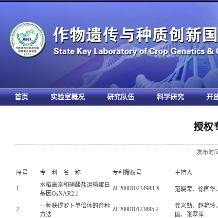
首页
实验室概况
研究队伍
科学研究
开
授权专
发布时间:
序号
专 利 名 称
专利授权号
主持人
水稻高亲和硝酸盐运输蛋白
1
ZL200810234983.X
范晓荣、徐国华
基因OsNAR2.1
一种获得萝卜单倍体的育种
龚义勤、赵艳玲
2
ZL200810123895.2
方法
国、张翠萍