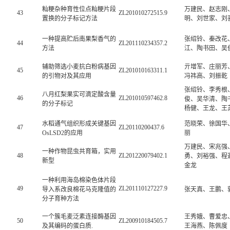
籼粳杂种育性位点籼粳片段
万建民、赵志刚
43
ZL201010272515.9
置换的分子标记方法
明、刘世家、刘
一种提高贮后南果梨香气的
张绍铃、秦改花
44
ZL201110234357.2
方法
江、陶书田、吴
辅助筛选小麦抗白粉病基因
亓增军、庄丽芳
45
ZL201010163311.1
的引物对及其应用
冯祎高、刘振乾
张绍铃、李秀根
八月红梨果实可滴定酸含量
46
ZL201010597462.8
俊、吴华清、陶
的分子标记
杨健、王龙、王
水稻通气组织形成关键基因
范晓荣、徐国华
47
ZL20110200437.6
OsLSD2的应用
丽
万建民、宋兆强
一种作物昆虫共育箱，实用
48
ZL201220079402.1
勇、刘裕强、程
新型
金龙
一种利用海岛棉染色体片段
49
ZL201110127227.9
导入系改良棉花马克隆值的
张天真、王鹏、
分子育种方法
一个簇毛麦泛素连接酶基因
王秀娥、曹爱忠
50
ZL200910184505.7
及其编码的蛋白质.
王海燕、陈佩度