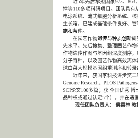
近
5
年
先后承担国家
973
、
863
撑等
110
多项科研项目。
团队
具有
电泳系统、
流式细胞分析系统、核
生长箱，
已建成基础条件良好、管
施和条件。
在园艺作物
遗传与种质创新
研
先水平。先后搜集、整理园艺作物
作物遗传作图与基因组深度测序，
分子育种，以及园艺作物高效离体
球白菜大规模基因组重测序和转录
近年来，
获
国家科技进步奖二
Genome Research
、
PLOS Pathogens
SCI
论文
100
多篇；
获
全国优秀
博
品种权或通过认定
5
个），并在适
现任团队负责人：
侯喜林
教