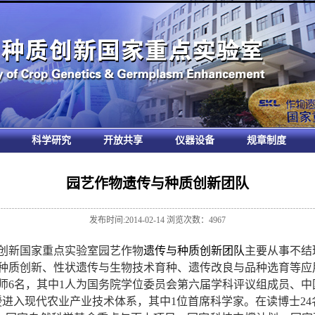
科学研究
开放共享
仪器设备
规章制度
园艺作物遗传与种质创新团队
发布时间:2014-02-14 浏览次数：
4967
创新国家重点实验室
园艺作物
遗传与种质创新团队
主要从事
不结
种质创新、性状
遗传与生物技术育种
、
遗传
改良与
品种选育
等应
师
6
名，其中
1
人为国务院学位委员会第六届学科评议组成员、中
授进入现代农业产业技术体系，其中
1
位首席科学家。
在读博士
24