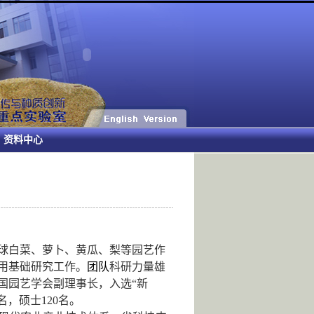
资料中心
球白菜、萝卜、黄瓜、梨等园艺作
用基础研究工作。
团队
科研力量雄
国园艺学会副理事长，入选“新
名，硕士
120
名。