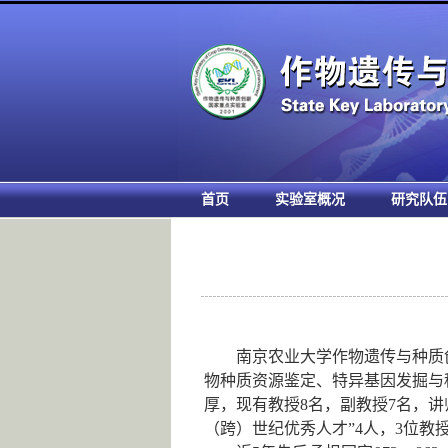
首页
实验室概况
研究队伍
南京农业大学作物遗传与种质
物种质资源鉴定
、
特异基因发掘与
厚，现有教授
8
名，副教授
7
名，讲
（跨）世纪优秀人才”
4
人，
3
位教