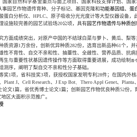
、国家自然科学基金
重点与面上项目
、国家科技支撑计划、国家
从事
园艺作物
遗传育种、分子标记、基因克隆和
功能基因组、蛋
酸蛋白分析仪、HPLC、原子吸收分光光度计
等大型仪器设备，
理设施较完善的园艺试验场
20
公顷，
具有
园艺作物遗传与种质创
究方面成绩突出，对原产中国的不结球白菜与萝卜、黄瓜、梨等
种质资源
1
万余份，创新优异种质
282
份，选育出新品种
61
个，并
雄性不育性、自交不亲和性、抽薹性、全雌性、营养品质、抗病
再生与重要性状基因遗传操作等方面取得重要进展，成功绘制
首
组测序，阐明了
梨自交不亲和性分子基础。
等奖
1
项，
省科技奖
3
项，
获授权国家发明专利
28
件；在国内外核
、
Plant J
、
Cell Research
、J Exp
Bot、Thero Appl Genet
、
Planta
士论文
1
篇，省优秀博士论文
1
篇；创新园艺作物优良种质
52
份，
宜地区大面积示范推广。
授