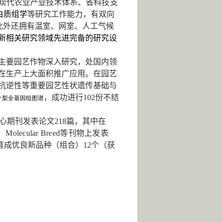
现代农业产业技术体系、
省
科技支
白质组学
等研究工作能力，有双向
此外还拥有温室、网室、人工气候
新相关研究领域先进完备的研究设
主要园艺作物深入研究，处国内领
在生产上大面积推广应用。在园艺
抗逆性等重要园艺性状遗传基础与
，
成功
进行
102
份不结
个梨全基因组图谱
心期刊发表论文
218
篇，其中在
、
Molecular Breed
等刊物上发表
育成优良新品种（组合）
12
个（获