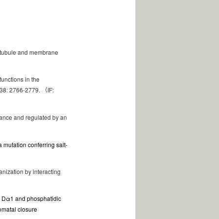
rotubule and membrane
unctions in the
, 38: 2766-2779.
IF:
（
erance and regulated by an
a mutation conferring salt-
anization by interacting
 Dα1 and phosphatidic
omatal closure