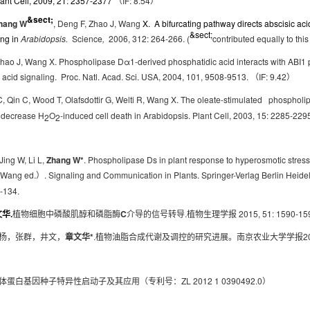
lant Cell, 2009, 21: 2357-2377
IF: 8.54
（
）
&sect;
hang W
, Deng F, Zhao J, Wang
X.
A bifurcating pathway directs abscisic aci
&sect;
ing in
Arabidopsis.
Science
,
2006, 312: 264-266. (
contributed equally to this
Zhao J, Wang X. Phospholipase D
α1-derived phosphatidic acid interacts with ABI
 acid signaling.
Proc. Natl. Acad. Sci. USA, 2004, 101, 9508-9513.
IF: 9.42
（
）
 Qin C, Wood T, Olafsdottir G, Welti R, Wang X. The oleate-stimulated phosphol
d decrease H
O
-induced cell death in Arabidopsis. Plant Cell, 2003, 15: 2285-229
2
2
Jing W, Li L,
Zhang W*
. Phospholipase Ds in plant response to hyperosmotic stres
Wang ed.
. Signaling and Communication in Plants. Springer-Verlag Berlin Heide
）
-134.
.
C
.
2015, 51: 1590-15
文华
植物细胞中磷酸肌醇和磷脂酶
介导的信号转导
植物生理学报
*
.
2
杨，张群，井文，
章文华
植物油脂合成代谢及调控的研究进展。
南京农业大学学报
ZL 2012 1 0390492.0
体蛋白基因种子特异性启动子及其应用（专利号：
）