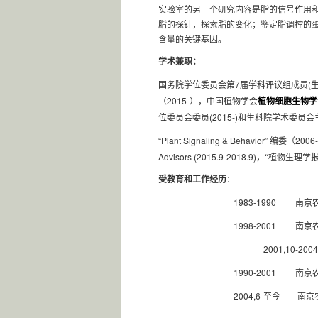
实验室的另一个研究内容是脂的信号作用
脂的探针，探索脂的变化；鉴定脂调控的
含量的关键基因。
学术兼职：
7
(
国务院学位委员会第
届学科评议组成员
2015-
（
），
中国植物学会
植物细胞生物学
(2015-)
位委员会委员
和生科院学术委员会
“Plant Signaling & Behavior”
2006
编委（
Advisors (2015.9-2018.9)
，
“植物生理学
受教育和工作经历
：
1983-1990
南京
1998-2001
南京
2001,10-20
1990-2001
南京
2004,6-
至今
南京