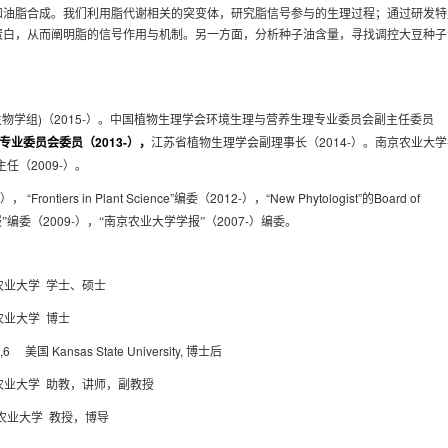
和油脂合成。我们利用脂代谢相关的突变体，研究脂信号参与的生理过程；通过研发特
蛋白，从而阐明脂的信号作用与机制。另一方面，分析种子油含量，寻找调控大豆种子
)
2015-
生物学组
（
）。
中国植物生理学会环境生理与营养生理专业委员会副主任委员
2013-
2014-
专业委员会委员（
），
江苏省植物生理学会副理事长（
）。南京农业大学
2009-
主任（
）。
-
“Frontiers in Plant Science”
2012-
“New Phytologist”
Board of
），
编委（
），
的
2009-
2007-
报”编委（
），“南京农业大学学报”（
）编委。
农业大学
学士、硕士
农业大学
博士
04,6
Kansas State University,
美国
博士后
农业大学
助教，讲师，副教授
农业大学
教授，博导