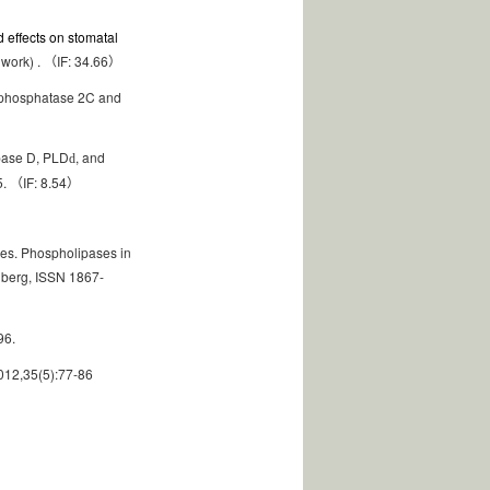
d effects on stomatal
 work) .
IF: 34.66
（
）
1 phosphatase 2C and
ipase D, PLD
, and
d
5.
IF: 8.54
（
）
ses. Phospholipases in
lberg, ISSN 1867-
96.
012,35(5):77-86