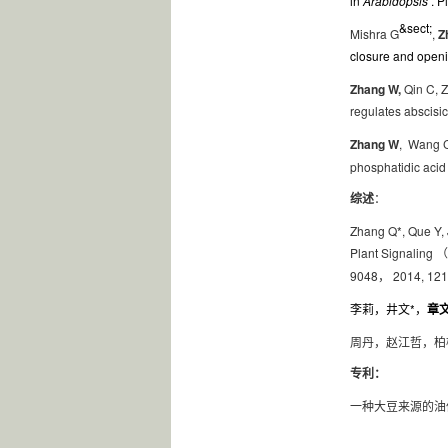
in
Arabidopsis
. P
&sect;
Mishra G
,
Z
closure and open
Zhang W,
Qin C, 
regulates abscisic
Zhang W
,
Wang C,
phosphatidic aci
综述
：
Zhang Q*, Que Y, 
Plant Signaling
（
9048
2014, 121
，
*
李莉，井文
，
章
周丹，赵江哲，柏
专利：
一种大豆来源的油