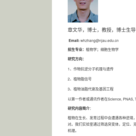
章文华，
博士，教授，博士生导
Email:
whzhang@njau.edu.cn
招生专业：
植物学；
细胞生物学
研究方向：
1
、
作物抗逆分子机理与遗传
2
、植物脂信号
3
、植物油脂代谢及基因工程
Science, PNAS, T
以第一作者或通讯作者在
研究内容简介
：
植物在生长、发育过程中会遭遇各种逆境
对。我们实验室通过筛选突变体，定位、
机理。