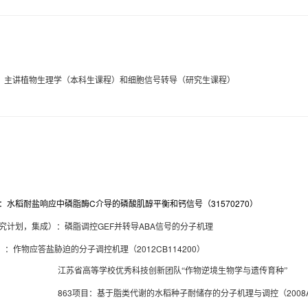
主讲植物生理学（本科生课程）和细胞信号转导（研究生课程）
C
31570270
：水稻耐盐响应中磷脂酶
介导的磷酸肌醇平衡和钙信号（
）
GEF
ABA
究计划，集成）：磷脂调控
并转导
信号的分子机理
2012CB114200
）：
作物应答盐胁迫的分子调控机理（
）
江苏省高等学校优秀科技创新团队“作物逆境生物学与遗传育种”
863
2008
项目：基于脂类代谢的水稻种子耐储存的分子机理与调控（