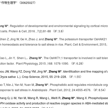
30625027
“作物生理学”
（
）
ng W*
. Regulation of developmental and environmental signaling by cortical mic
t cells. Protein & Cell, 2016 , 7(2):81-88
IF: 3.8
（
）
Shen Z, Jing W, Ge H, Zhao J, and
Zhang W*
. The potassium transporter OsHAK21 f
 homeostasis and tolerance to salt stress in rice. Plant, Cell & Environment, 2015
iao L, Jin Y, Shen L
Zhang W*
. The OsHKT1;1 transporter is involved in salt tol
，
ption factor. Plant Physiology, 2015 ,168: 1076-1090.
IF: 6.28
（
）
Zhou JW, Wang FZ, Dong YM, Jing W*,
Zhang W*
. Identification and fine mapping of 
Oryza sativa
L.).
Crop Science, 2015, 55: 219–228.
IF: 1.55
（
）
ao T, Nie J, Yan M, Yuan M,
Zhang W*
. Phosphatidic acid regulates microtubule org
sponse to salt stress in
Arabidopsis
. Plant Cell, 2012, 24:4555-4576.
IF: 8.54
（
）
hang Q,
Li M,
Yan M, Wang R, Wang L, Welti R,
Zhang W*
, Wang X. Phospholipase
PH oxidase activity and production of reactive oxygen species in ABA-mediated st