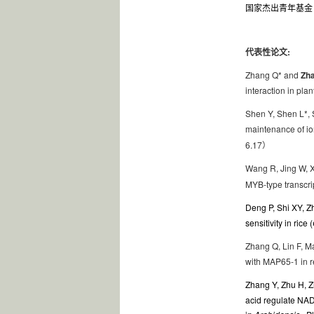
国家杰出青年基金
:
代表性论文
Zhang Q* and
Zha
interaction in plan
Shen Y, Shen L*, 
maintenance of ion
6.17
）
Wang R, Jing W, X
MYB-type transcri
Deng P, Shi XY, 
sensitivity in rice (
Zhang Q, Lin F, M
with MAP65-1 in re
Zhang Y,
Zhu H,
Z
acid regulate NAD