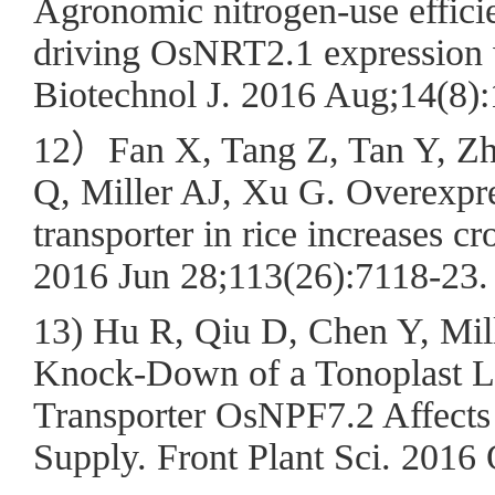
Agronomic nitrogen-use efficie
driving OsNRT2.1 expression 
Biotechnol J. 2016 Aug;14(8
12）Fan X, Tang Z, Tan Y, Zh
Q, Miller AJ, Xu G. Overexpres
transporter in rice increases c
2016 Jun 28;113(26):7118-23.
13) Hu R, Qiu D, Chen Y, Mil
Knock-Down of a Tonoplast Lo
Transporter OsNPF7.2 Affects
Supply. Front Plant Sci. 2016