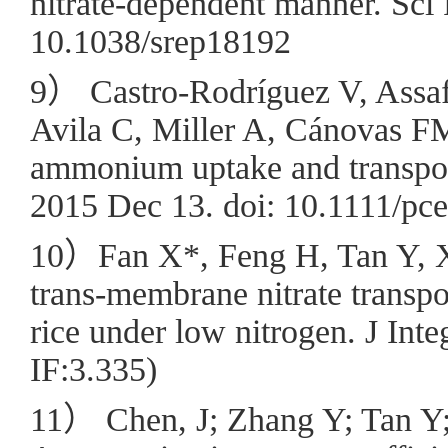
nitrate-dependent manner. Sci
10.1038/srep18192
9） Castro-Rodríguez V, Assaf-
Avila C, Miller A, Cánovas FM
ammonium uptake and transport
2015 Dec 13. doi: 10.1111/pc
10）Fan X*, Feng H, Tan Y, X
trans-membrane nitrate transp
rice under low nitrogen. J Inte
IF:3.335)
11） Chen, J; Zhang Y; Tan Y