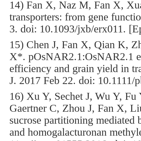
14) Fan X, Naz M, Fan X, Xuan
transporters: from gene functi
3. doi: 10.1093/jxb/erx011. [E
15) Chen J, Fan X, Qian K, Z
X*. pOsNAR2.1:OsNAR2.1 exp
efficiency and grain yield in t
J. 2017 Feb 22. doi: 10.1111/p
16) Xu Y, Sechet J, Wu Y, Fu 
Gaertner C, Zhou J, Fan X, Li
sucrose partitioning mediated 
and homogalacturonan methyles