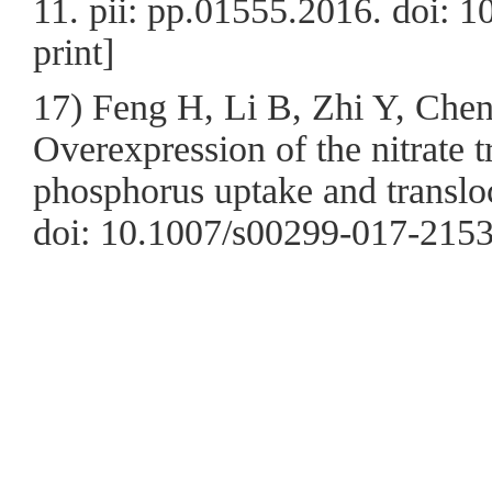
11. pii: pp.01555.2016. doi: 
print]
17) Feng H, Li B, Zhi Y, Chen
Overexpression of the nitrate 
phosphorus uptake and translo
doi: 10.1007/s00299-017-2153-