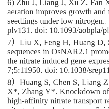
6) Zhu J, Liang J, Xu Z, Fan
aeration improves growth and 
seedlings under low nitrogen..
plv131. doi: 10.1093/aobpla/p
7）Liu X, Feng H, Huang D, 
sequences in OsNAR2.1 promote
the nitrate induced gene expres
7;5:11950. doi: 10.1038/srep1
8）Huang S, Chen S, Liang Z,
X*, Zhang Y*. Knockdown of 
high-affinity nitrate transport 