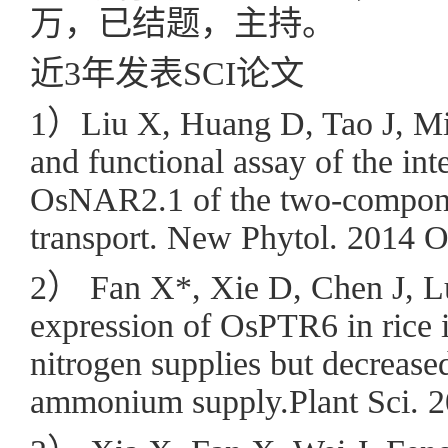
万，已结题，主持。
近3年发表SCI论文
1）Liu X, Huang D, Tao J, Mil
and functional assay of the int
OsNAR2.1 of the two-component
transport. New Phytol. 2014 O
2） Fan X*, Xie D, Chen J, L
expression of OsPTR6 in rice i
nitrogen supplies but decreased
ammonium supply.Plant Sci. 