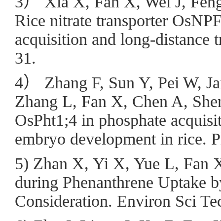
3） Xia X, Fan X, Wei J, Feng
Rice nitrate transporter OsNPF
acquisition and long-distance 
31.
4） Zhang F, Sun Y, Pei W, Ja
Zhang L, Fan X, Chen A, Shen
OsPht1;4 in phosphate acquisit
embryo development in rice. P
5) Zhan X, Yi X, Yue L, Fan 
during Phenanthrene Uptake b
Consideration. Environ Sci Te