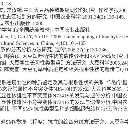
 9–18.
安, 常汝镇.中国大豆品种熟期组划分的研究. 作物学报2001. 27(3
态区域划分的研究. 中国农业科学 2001.34(2):139-145.
农业出版社. 2000.
作物育种学各论(全国统编教材). 中国农业出版社.
ao TJ, Gai JY, Yu DY. 2005. Gene mapping of brachytic stem
cultural Sciences in China, 4(10):101-105
分离分析方法研究. 遗传2005,27(1):130-136.
镒, 喻德跃. 大豆短叶柄性状的遗传分析和RAPD标记研究. 作物学报20
钧镒. 大豆茎生长习性类型鉴别方法研究. 大豆科学2005,24(2):
永军, 陈受宜. 大豆耐旱种质鉴定和相关根系性状的遗传与QTL定位
根系逆境耐性的种质鉴定及其与根系性状的关系. 作物学报，2005,31
异常雌性不育突变体NJS-10H的发现. 大豆科学2005，24(1
大豆显性核雄性不育突变体N7241S的发现与遗传分析.中国农业科学2
大豆显性核雄性不育突变体N7241S的发现与遗传分析.中国农业科学2
延伟. 不同SMV抗性类型品种的细胞超微结构特征.南京农业
对SMV数量（程度）抗性的综合分级方法研究，大豆科学，200