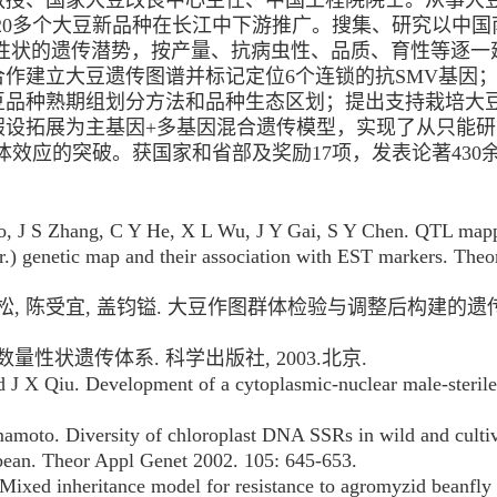
1等20多个大豆新品种在长江中下游推广。搜集、研究以中
济性状的遗传潜势，按产量、抗病虫性、品质、育性等逐一
作建立大豆遗传图谱并标记定位6个连锁的抗SMV基因
豆品种熟期组划分方法和品种生态区划；提出支持栽培大
假设拓展为主基因+多基因混合遗传模型，实现了从只能
体效应的突破。获国家和省部及奖励17项，发表论著430
 J S Zhang, C Y He, X L Wu, J Y Gai, S Y Chen. QTL mappin
.) genetic map and their association with EST markers. The
 张劲松, 陈受宜, 盖钧镒. 大豆作图群体检验与调整后构建的
物数量性状遗传体系. 科学出版社, 2003.北京.
d J X Qiu. Development of a cytoplasmic-nuclear male-sterile
amoto. Diversity of chloroplast DNA SSRs in wild and cultiv
oybean. Theor Appl Genet 2002. 105: 645-653.
Mixed inheritance model for resistance to agromyzid beanfl