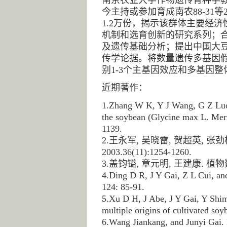
今主持或参加育成南农88-3
1.2万份，揭示该群体主要经
机制和选育创新的研究系列；合
及遗传基础分析；提出中国大
传学论据。将数量遗传多基因
别1-3个主基因效应和多基因整
近期著作：
1.Zhang W K, Y J Wang, G Z Luo,
the soybean (Glycine max L. Merr
1139.
2.王永军, 吴晓雷, 贺超英,
2003.36(11):1254-1260.
3.盖钧镒, 章元明, 王建康. 植
4.Ding D R, J Y Gai, Z L Cui, an
124: 85-91.
5.Xu D H, J Abe, J Y Gai, Y Shim
multiple origins of cultivated s
6.Wang Jiankang, and Junyi Gai. 