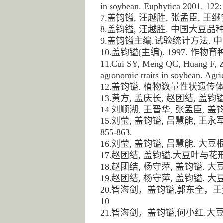
in soybean. Euphytica 2001. 122:
7.盖钧镒, 汪越胜, 张孟臣, 王继
8.盖钧镒, 汪越胜. 中国大豆品种生
9.盖钧镒主编.试验统计方法. 中国
10.盖钧镒(主编). 1997. 
11.Cui SY, Meng QC, Huang F, Zh
agronomic traits in soybean. Agri
12.盖钧镒. 植物数量性状遗传体系的
13.黄方, 孟庆长, 赵团结, 盖钧
14.刘顺湖, 王晋华, 张孟臣, 盖
15.刘莹, 盖钧镒, 吕慧能, 王
855-863.
16.刘莹, 盖钧镒, 吕慧能. 大豆
17.赵团结, 盖钧镒.大豆叶与花形态
18.赵团结, 杨守萍, 盖钧镒. 
19.赵团结, 杨守萍, 盖钧镒. 
20.智海剑，盖钧镒,郭东全，王
10
21.智海剑，盖钧镒,何小红.大豆